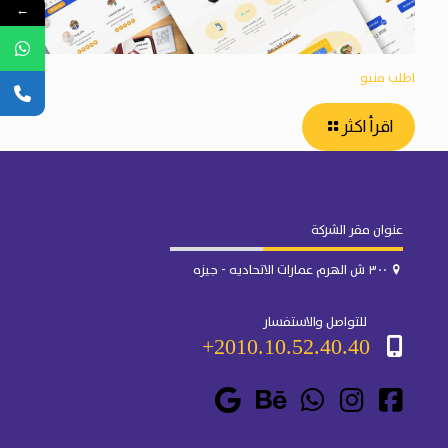
←
اطلب منيو
اقرأ اكثر
عنوان مقر الشركة
٣٠٠ ش الهرم عمارات الاتحاديه - جيزه
للتواصل والاستفسار
2010.10.52.40.40+