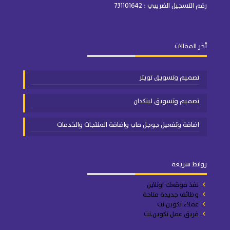
رقم التسجيل الضريبي : 731101642
أخر المقالات
تصميم وتسويق تويتر
تصميم وتسويق لينكدان
اضافة وتفعيل جوجل ماب واضافة المنتجات والخدمات
روابط سريعة
نفذ موقعك اونلاين
وظائف جديدة متاحة
عملاء تكوين.نت
فريق عمل تكوين.نت