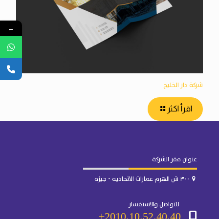
←
شركة دار الخليج
اقرأ اكثر
عنوان مقر الشركة
٣٠٠ ش الهرم عمارات الاتحاديه - جيزه
للتواصل والاستفسار
2010.10.52.40.40+