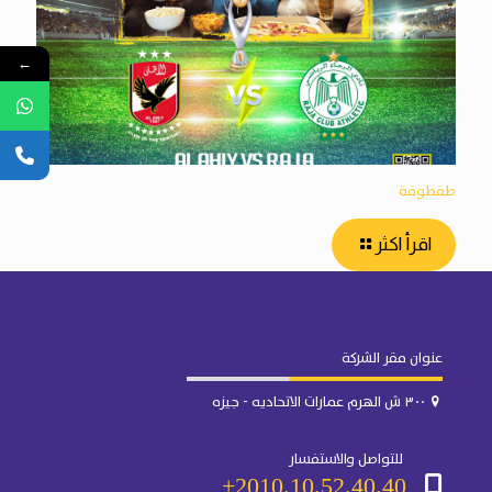
←
طقطوقة
اقرأ اكثر
عنوان مقر الشركة
٣٠٠ ش الهرم عمارات الاتحاديه - جيزه
للتواصل والاستفسار
2010.10.52.40.40+