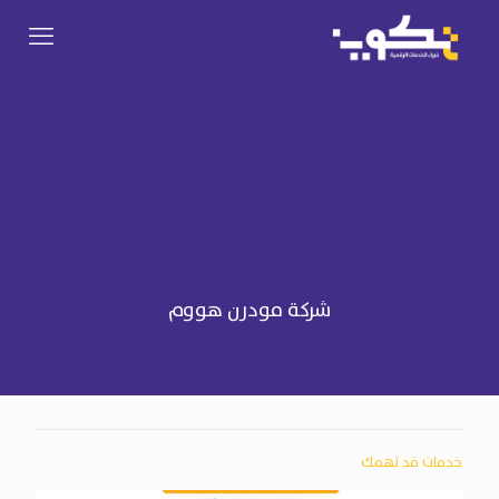
شركة مودرن هووم
خدمات قد تهمك