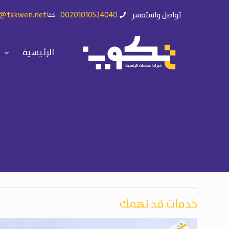
تواصل واستفسر
00201010524040
o@takwen.net
الرئيسية
خدمات قد تهمك