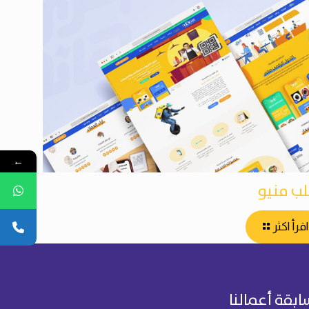
←
لب منيو
اقرأ اكثر
ابقة أعمالنا