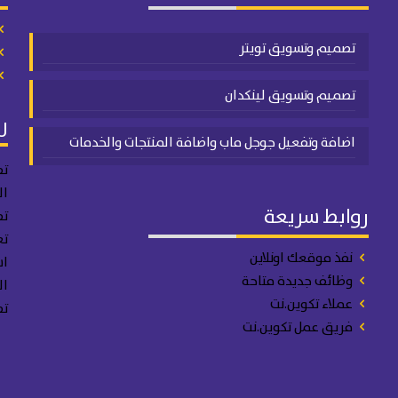
تصميم وتسويق تويتر
تصميم وتسويق لينكدان
ر
اضافة وتفعيل جوجل ماب واضافة المنتجات والخدمات
تص
ال
روابط سريعة
تص
تع
نفذ موقعك اونلاين
اس
وظائف جديدة متاحة
ال
عملاء تكوين.نت
تص
فريق عمل تكوين.نت