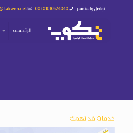
تواصل واستفسر
00201010524040
o@takwen.net
الرئيسية
خدمات قد تهمك