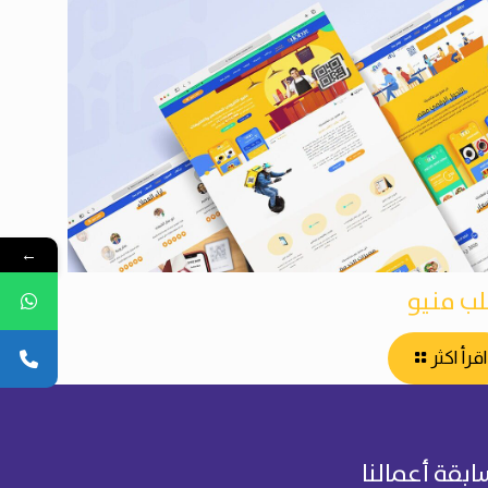
←
لب منيو
اقرأ اكثر
ابقة أعمالنا