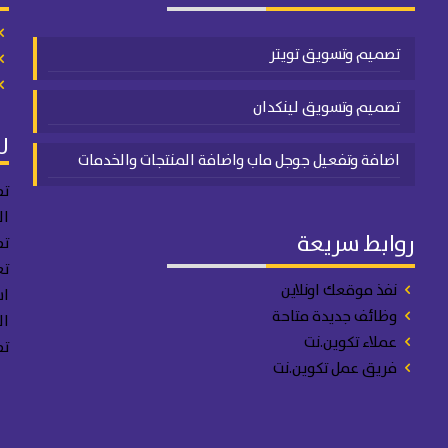
تصميم وتسويق تويتر
تصميم وتسويق لينكدان
ر
اضافة وتفعيل جوجل ماب واضافة المنتجات والخدمات
تص
ال
روابط سريعة
تص
تع
نفذ موقعك اونلاين
اس
وظائف جديدة متاحة
ال
عملاء تكوين.نت
تص
فريق عمل تكوين.نت