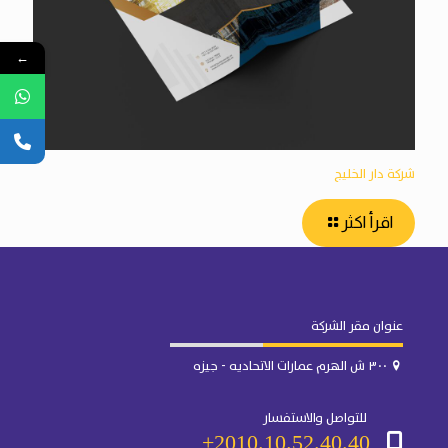
←
شركة دار الخليج
اقرأ اكثر
عنوان مقر الشركة
٣٠٠ ش الهرم عمارات الاتحاديه - جيزه
للتواصل والاستفسار
2010.10.52.40.40+