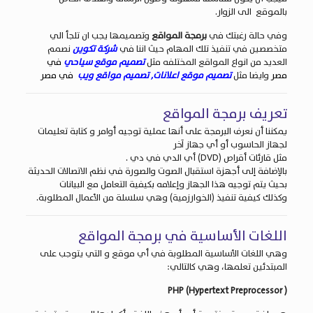
بالموقع الى الزوار.
وفي حالة رغبتك في
برمجة المواقع
وتصميمها يجب ان تلجأ الي
متخصصين في تنفيذ تلك المهام حيث اننا في
شركة تكوين
نصمم
العديد من انواع المواقع المختلفه مثل
تصميم موقع سياحي
في
مصر
وايضا مثل
تصميم موقع اعلانات
,
تصميم مواقع ويب
في مصر
تعريف برمجة المواقع
يمكننا أن نعرف البرمجة على أنها عملية توجيه أوامر و كتابة تعليمات
لجهاز الحاسوب أو أي جهاز آخر
مثل قارئات أقراص (DVD) أي الدي في دي .
بالإضافة إلى أجهزة استقبال الصوت والصورة في نظم الاتصالات الحديثة
بحيث يتم توجيه هذا الجهاز وإعلامه بكيفية التعامل مع البيانات
وكذلك كيفية تنفيذ (الخوارزمية) وهي سلسلة من الأعمال المطلوبة.
اللغات الأساسية في برمجة المواقع
وهي اللغات الأساسية المطلوبة في أي موقع و التي يتوجب على
المبتدئين تعلمها، وهي كالتالي:
( PHP (Hypertext Preprocessor