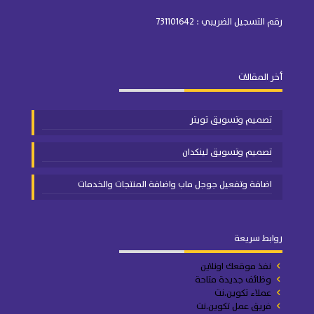
رقم التسجيل الضريبي : 731101642
أخر المقالات
تصميم وتسويق تويتر
تصميم وتسويق لينكدان
اضافة وتفعيل جوجل ماب واضافة المنتجات والخدمات
روابط سريعة
نفذ موقعك اونلاين
وظائف جديدة متاحة
عملاء تكوين.نت
فريق عمل تكوين.نت