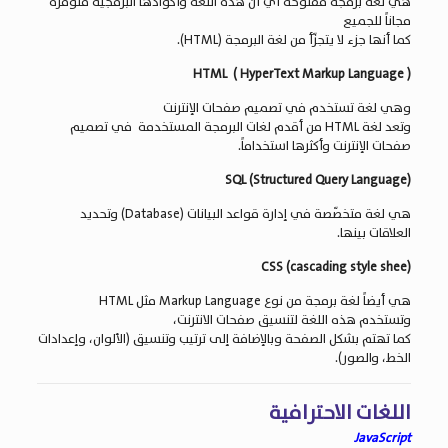
هي لغة برمجة مفتوحة أي أن هذه اللغة وأكوادها البرمجية متوفرة
مجاناً للجميع
كما أنها جزء لا يتجزّأ من لغة البرمجة (HTML).
( HTML ( HyperText Markup Language
وهي لغة تستخدم في تصميم صفحات الإنترنت
وتعد لغة HTML من أقدم لغات البرمجة المستخدمة في تصميم
صفحات الإنترنت وأكثرها استخداماً.
(SQL (Structured Query Language
هي لغة متخصّصة في إدارة قواعد البيانات (Database) وتحديد
العلاقات بينها.
(CSS (cascading style shee
هي أيضاً لغة برمجة من نوع Markup Language مثل HTML
وتستخدم هذه اللغة لتنسيق صفحات الانترنت،
كما تهتم بشكل الصفحة وبالإضافة إلى ترتيب وتنسيق (الألوان، وإعدادات
الخط، والصور).
اللغات الاحترافية
JavaScript