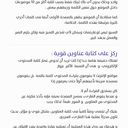
واحد وذلك بدون أي باك لينك فقط بسبب كتابة أكثر من 10 موضوعات
داخل الموقع حول نفس الكلمة وربطهم ببعض .
كما ستلاحظ أن الموقع يظهر بالصفحة الأولي أيضا في كلمات أخري
كثيرة مرتبطة بهذه الكلمة، الخلاصة:
السيو ليس لوغاريتمات ويمكن لأي شخص التميز فيه ولكن يلزم الصبر
والعمل بجهد كبير.
ركز على كتابة عناوين قوية :
لهناك حقيقة هامة جدا إذا كنت تريد أن تخوض غمار كتابة المحتوى
الإلكتروني، و هى أن النسبة الأكبر بزوار
مواقع الإنترنت لا يقومون بقراءة المحتوى كلمة بكلمة بل يقومون
بمسحه سريعا بأعينهم أولاً حتى يعرفون إذا
كان يستحق القراءة أم لا.
و عندما يقوم القارىء بمسح الصفحة بعينه فإنه يأخذ فكرته عن
المحتوى من العناوين و الصور طبعاً؛ لذلك يجب
عليك أن تقضى وقتاً كافياً فى كتابة العناوين، بشكل قوى و مؤثر، بحيث
تكون مدركاً عقلية هذا القارىء السريع،
و هدفك من وراء هذه العملية أن تعطيه فكرة واضحة بقدر الإمكان عن