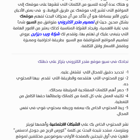
و هناك عدة أوجه للسيو من الكلمات التى تنشرها على موقعك إلى
المواقع التى تشير إلى موقعك عن طريق الروابط، و فى بعض الأحيان
يكون الأمر ببساطة هو أن نتأكد من أن محركات البحث تفهم
موقعك
بشكل صحيح.
حيث ان
تصميم متجر الكتروني
متوافق مع
السيو
شئ
في غاية الاهمية، وايجاد الشركة المناسبة كذلك يعتبر من الامور الهامة
التي ينبغي عليك ان تهتم بها، وتقدم لك
شركة ويب ديزاين
عروض
تصاميم المواقع المتوافقة مع السيو بطريقة احترافية ومميزة
وبافضل الاسعار واقل التكلفة.
نجاحك في سيو موقع متجر الكتروني يتركز علي خطتك
1- تحديد دقيق للمجال اللي تشتغل عليه.
2- نوع المحتوي اللي هتقدمه والطريقة اللي تقدم بيها المحتوي
ده.
3- حصر أهم الكلمات المفتاحية المرتبطة بمجالك.
4- تكثيف العمل علي كل كلمة من كلماتك واعطائها حقها الكامل من
التغطية.
5- ربط المحتوي الخاص بك ببعضه وربطه بمحتوي قوي في نفس
المجال.
نشر المحتوي الخاص بك علي
الشبكات الاجتماعية
وأهمها تويتر
وبنترست، ستجد نتيجة البحث عن كلمة “كورس الربح من جوجل ادسنس”
ظهرت في أول نتيجتين بالصفحة الأولي بموضوعين مختلفين لموقع