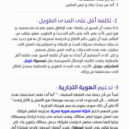
2- أنه من يبحث عنك و ليس العكس.
2- تكلفة أقل على المدى الطويل :
ذا لا يعنى أن السيو لن يكلفك على الإطلاق فهو علم له متخصصيه، و
هو ليس كأي علم، لأنه علم دائم التحديث و التطوير، فهو يتطلب من
القائم عليه أن يكون دائم الاطلاع و الدراسة لمعرفة كل ما هو جديد فى
تحديثات سياسات محركات البحث و تكنيكات و استراتيجيات العمل التى
ستترتب على هذه التحديثات، و التى تتغير بشكل مستمر.
و لكن الذى أستطيع أن أعدك به هو أن تكلفة السيو هى تكلفة أقل
بالمقارنة بباقي تكاليف الوسائل التسويقية مثل
فيسبوك
،
تويتر
،
انستجرام،
جوجل
، الأخرى على المدى الطويل و بالمقارنة بمعدل النتائج
التى ستحققها من ورائه.
3- تدعيم
الهوية التجارية
:
لنبدأ من آخر جملة فى النقطة السابقة : ” أما أنت فلقد استحققت هذه
المكانة … لأن المحتوى الذى يقدمه موقعك هو الأفضل و الأكثر إفادة.”
ألا تظن أن ذلك سوف يقوم بتدعيم هويتك التجارية ؟
فمن المهم اختيار
شركة تصميم هوية بصرية
محترفة لتظهر شركتك
في افضل صورة امام عملائك. وهي تساعد في زيادة ارباحك ومبيعاتك
نزظرا لانها تعطي مظهر احترافي لشركتك يجعل عملائك يثقون بك، لكن
عندما نتكلم على كلمة (
مدونة
)، فتجد أمامك (مدونة رؤوف شبايك) أول