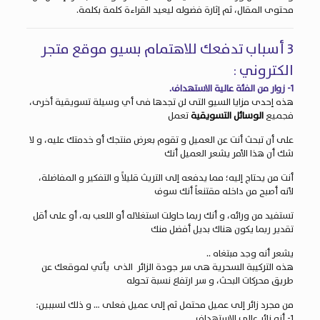
محتوى المقال، ثم إثارة فضوله ليعيد القراءة كلمة بكلمة.
3 أسباب تدفعك للاهتمام بسيو موقع متجر
الكتروني :
1- زوار من الفئة عالية الاستهداف.
هذه إحدى مزايا السيو التى لن تجدها فى أي وسيلة تسويقية أخرى،
فجميع
الوسائل التسويقية
تعمل
على أن تبحث أنت عن العميل و تقوم بعرض منتجك أو خدمتك عليه، و لا
شك أن هذا الأمر يشعر العميل أنك
أنت من يحتاج إليه؛ مما يدفعه إلى التريث قليلاً و التفكير و المفاضلة،
لأنه أصبح من داخله مقتنعاً أنك سوف
تستفيد من ورائه، و أنك ربما حاولت استغلاله أو اللعب به، أو على أقل
تقدير ربما يكون هناك بديل أفضل منك
يشعر أنه وجد مبتغاه ..
هذه التركيبة السحرية هى سر جودة الزائر الذى يأتي لموقعك عن
طريق محركات البحث، و سر ارتفاع نسبة تحوله
من مجرد زائر إلى عميل محتمل ثم إلى عميل فعلى … و ذلك لسببين:
1- أنه زائر عالى الاستهداف.