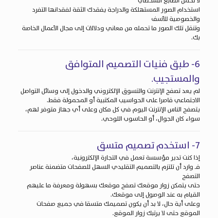
لا تحمل الطابع الشخصي
استخدام الصور المستهلكة والدراجة يفقدك الثقة لفقدانها التفرد
والخصوصية للأسف
وتنقل تلك الصور ما تحمله من معاني ودلالات إلى مجال الأعمال الخاصة
بك.
6- طبق فنيات التصميم المتوافق
والمستجيب.
لم يعد تصفح الإنترنت و
التسوق الإلكتروني
والدخول إلى وسائل التواصل
الاجتماعي قاصرا على الحواسيب المكتبية أو المحمولة فقط.
يتصفح الناس الإنترنت اليوم في كل مكان وعلى أي جهاز متوفر لهم،
سواء كان الجوال، أو الحاسوب اللوحي.
7- استخدم تصميم متسق
إذا كنت تدير مؤسسة تعمل في
التجارة الإلكترونية
،
فـ وارد أن تلتزم بالتصميم التقليدي السهل للصفحات متضمنة عناصر
التصفح
حتى يتمكن زوار موقعك تصفح موقعك بسهولة ومعرفة ما عليهم
القيام به عند الوصول إلى موقعك.
وعلى أية حال، لا بد أن يكون تصميمك متسقا في جميع صفحات
الموقع حتى لا يرتبك زوار الموقع.