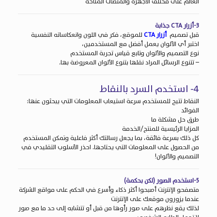
العالم على مختلف الأجهزة والمنصات المتاحة
3-أزرار CTA جذابة
قبل تصميم
أزرار CTA
للموقع، فكر في اللون وانعكاساته النفسية
اختبر أي الألوان يعمل أفضل مع المستخدمين،
نوع التصميم والألوان وتابع قياس تجربة المستخدم
– تتنوع الرسائل المراد نقلها بتنوع الألوان المعروضة بها.
4- استخدم السرد بالنقاط
النقاط تتيح للمستخدم سرعة استيعاب المعلومات التي يبحثون عنها:
الفوائد
طرق حل مشكلة ما
المزايا الرئيسية للمنتج/الخدمة
كل ذلك بسرعة فائقة، بما يجعل رسالتك أكثر فاعلية وتمكن المستخدم
من الحصول على المعلومات التي يحتاجها. احذر الأسلوب التقليدي في
التصميم والألوان!
5-استخدم الصور (لكن بحكمة)
متصفحو الإنترنت أصبحوا أكثر ذكاء وأسرع في الحكم على مواقع الشركة
عندما يزورون
موقعك على الإنترنت
لذلك يقع نظرهم على صور رأوها من قبل أو تتشابه إلى حد ما مع صور