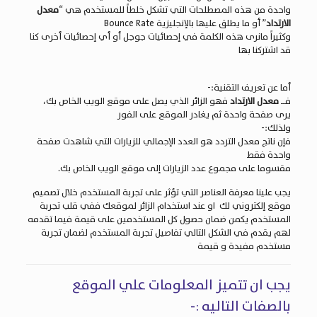
واحدة من هذه المصطلحات التي تشكل خلطاً للمستخدم هي “
معدل
الارتداد
” أو ما يطلق عليها بالإنجليزية Bounce Rate
وكثيراً مانرى هذه الكلمة في إحصائيات جوجل أو أي إحصائيات أخرى كنا
قد اشتركنا بها
أما عن تعريف التقنية:-
فــ
معدل الارتداد
فهو الزائر الذي يصل على موقع الويب الخاص بك،
يرى صفحة واحدة ثم يغادر الموقع على الفور
ولذلك:-
فإن ناتج معدل التردد هو العدد الإجمالي للزيارات التي شاهدت صفحة
واحدة فقط
مقسوما على مجموع عدد الزيارات إلى موقع الويب الخاص بك.
يجب علينا معرفة العناصر التي تؤثر على تجربة المستخدم خلال
تصميم
موقع إلكتروني
لك او عند استخدام الزائر لموقعك ففي قلب تجربة
المستخدم يكمن ضمان حصول كل المستخدمين على قيمة فيما تقدمه
لهم يقدم في الشكل التالي تفاصيل تجربة المستخدم لضمان تجربة
مستخدم مفيدة و قيمة
يجب ان تتميز المعلومات علي الموقع
بالصفات التاليه :-